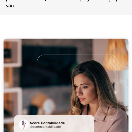
são:‌