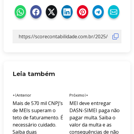
Leia também
Navegação
Anterior
Próximo
de
Post
Próximo
Mais de 570 mil CNPJ’s
MEI deve entregar
Anterior:
Post:
Post
de MEIs superam o
DASN-SIMEI paga não
teto de faturamento. É
pagar multa. Saiba o
necessário cuidado.
valor da multa e as
Saiba duas
consequências de não