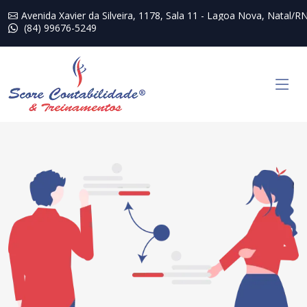
Avenida Xavier da Silveira, 1178, Sala 11 - Lagoa Nova, Natal/R
(84) 99676-5249