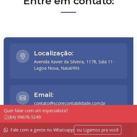
Entre em contato:
Localização:
Avenida Xavier da Silveira, 1178, Sala 11 -
Lagoa Nova, Natal/RN
Email:
contato@scorecontabilidade.com.br
Quer falar com um especialista?
Ao usar este site, você
(84) 99676-5249
concorda com a
Política de
OK
Privacidade
.
Telefone:
Fale com a gente no Whatsapp
ou Ligamos pra você